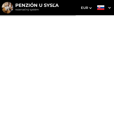
PENZIÓN U SYSĽA
EUR
rezervačný systém
1. Výber pobytu
2. Doplnkové služby
3. Vaše údaje
Dátum príchodu
Dátum odchodu
Prosím vyberte
Prosím vyberte